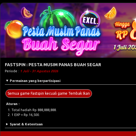
Permainan yang berpartisipasi
GATES OF OLYMPUS POP
Aturan :
Total hadiah senilai Rp 68,780,250,000.
Syarat & Ketentuan
Detai