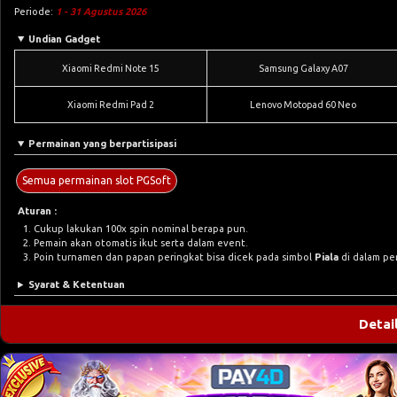
Event
PGSOFT : MERDEKA KE 81 !
Periode:
1 - 31 Agustus 2026
Undian Gadget
Xiaomi Redmi Note 15
Samsung Galaxy A07
Xiaomi Redmi Pad 2
Lenovo Motopad 60 Neo
Permainan yang berpartisipasi
Semua permainan slot PGSoft