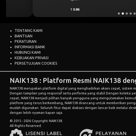
UEFA CHAMPIONS 
August 12, 20
0 
Previous
BET
Lyon
1
0.86
TENTANG KAMI
BANTUAN
PERATURAN
INFORMASI BANK
HUBUNGI KAMI
KEBIJAKAN PRIVASI
PERSETUJUAN COOKIES