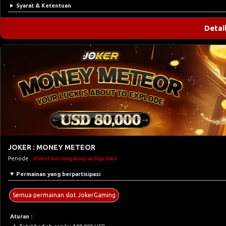
PRAGMATIC : DAILY WINS MEGA GACOR
Periode :
30 Maret 2026 - 28 Maret 2027
Permainan yang berpartisipasi
Semua permainan slot Pragmatic Play
Aturan :
Total hadiah Slot senilai Rp 5,983,200,000 (bagian dari Rp 88,000,000,000).
Syarat & Ketentuan
Detai