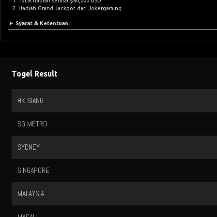
JOKER : MONEY METEOR
Periode :
Event berlangsung setiap hari
Permainan yang berpartisipasi
Semua permainan slot JokerGaming
Aturan :
Total hadiah senilai $80,000 USD.
Hadiah Grand Jackpot dari Jokergaming.
Syarat & Ketentuan
Togel Result
TOTOMACAU 1300