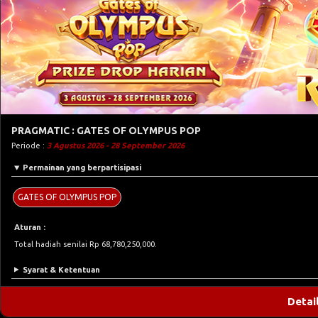
Semua permainan Pragmatic Play
Aturan :
Total hadiah Slot & Casino senilai Rp 15,000,000,000.
Syarat & Ketentuan
Detai
PRAGMATIC : GATES OF OLYMPUS POP
Periode :
3 Agustus 2026 - 28 September 2026