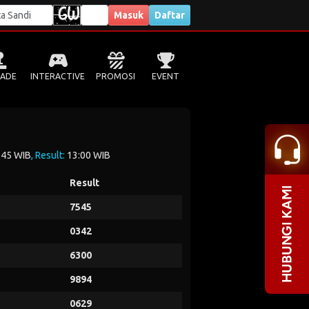
GACOR 2025 ini
Selamat datang di NAIK138 situs TERGACOR 2025 sekaran
Masuk
Daftar
ADE
INTERACTIVE
PROMOSI
EVENT
:45 WIB
, Result:
13:00 WIB
Result
7545
0342
6300
9894
0629