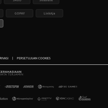
GOPAY
LinkAja
RIVASI
|
PERSETUJUAN COOKIES