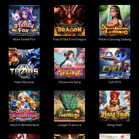
Nine Tailed Fox
Trial of the Fire Dragon
Puteri Gunung Ledang
Titan Monster
Flowerish Fairy
Call UFO
Alice in Wonderland
Jungle Treasure
Hang Tuah