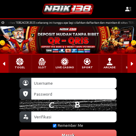
situs TERGACOR 2025 sekarang ini tunggu apa lagi silahkan daftarkan dan mainkan di situs TERGACOR 2
TOGEL
SLOT
LIVE CASINO
SPORT
ARCADE
SABU
Remember Me
Masuk