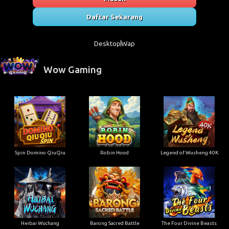
Daftar Sekarang
Desktop
Wap
Wow Gaming
Spin Domino QiuQiu
Robin Hood
Legend of Wusheng 40K
Heibai Wuchang
Barong Sacred Battle
The Four Divine Beasts