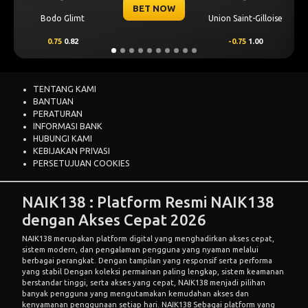
BET NOW
Union Saint-Gilloise
Lyon
-0.75
1.00
1
0.86
TENTANG KAMI
BANTUAN
PERATURAN
INFORMASI BANK
HUBUNGI KAMI
KEBIJAKAN PRIVASI
PERSETUJUAN COOKIES
NAIK138 : Platform Resmi NAIK138
dengan Akses Cepat 2026
NAIK138
merupakan platform digital yang menghadirkan akses cepat,
sistem modern, dan pengalaman pengguna yang nyaman melalui
berbagai perangkat. Dengan tampilan yang responsif serta performa
yang stabil Dengan koleksi permainan paling lengkap, sistem keamanan
berstandar tinggi, serta akses yang cepat,
NAIK138
menjadi pilihan
banyak pengguna yang mengutamakan kemudahan akses dan
kenyamanan penggunaan setiap hari.
NAIK138
Sebagai platform yang