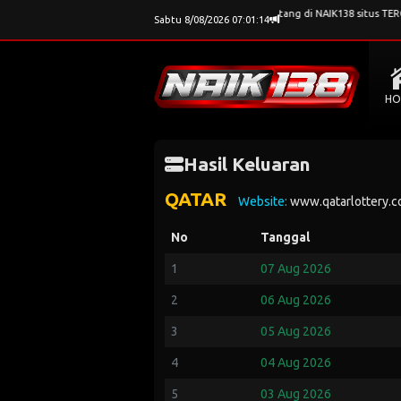
Selamat datang di NAIK138 situs TERGAC
Sabtu 8/08/2026 07:01:15
HO
Hasil Keluaran
QATAR
Website:
www.qatarlottery.
No
Tanggal
1
07 Aug 2026
2
06 Aug 2026
3
05 Aug 2026
4
04 Aug 2026
5
03 Aug 2026