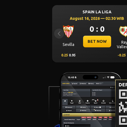
7/8/2026
SPAIN LA LIGA
August 16, 2026 — 02:30 WIB
0 : 0
Previous
BET NOW
Rayo
Sevilla
Vallecano
0.25
0.95
-0.25
0.95