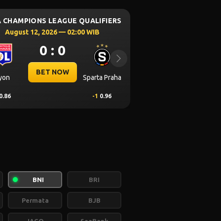
8/8/2026
LEAGUE QUALIFIERS
UEFA CHAMPIONS LEAGUE QUALIFIE
026 — 02:00 WIB
August 12, 2026 — 01:30 WIB
 : 0
0 : 0
Next
T NOW
BET NOW
SK Sturm
Sparta Praha
Fenerbah
Graz
-1
0.96
-0.5
0.95
0.5
0.87
BNI
BRI
Permata
BJB
JAGO
SeaBank