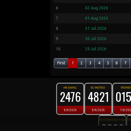
6
02 Aug 2026
7
01 Aug 2026
8
31 Jul 2026
9
30 Jul 2026
10
29 Jul 2026
First
1
2
3
4
5
6
7
HK SIANG
SG METRO
SYDNE
2476
4821
01
8/8/2026
8/8/2026
7/8/20
TOTOMACAU 1300
T
6300