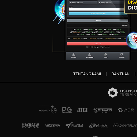
TENTANG KAMI
|
BANTUAN
|