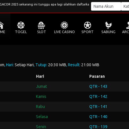
OR 2025 sekarang ini tunggu apa lagi silahkan daftarkan dan mainkan di situs TERG
ME
TOGEL
SLOT
LIVE CASINO
SPORT
SABUNG
ARC
com
, Hari:
Setiap Hari
, Tutup:
20:30 WIB
, Result:
21:00 WIB
Hari
Pasaran
Jumat
QTR - 143
Kamis
QTR - 142
Rabu
QTR - 141
Selasa
QTR - 140
Senin
QTR - 139