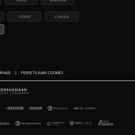
GOPAY
LinkAja
RIVASI
|
PERSETUJUAN COOKIES